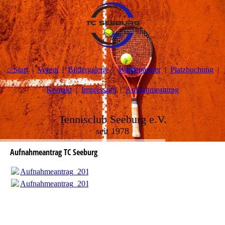
⌂ Start
Verein
Bildergalerie
Werbepartner
Platzbuchung
Kontakt
Impressum
Aufnahmeantrag
Tennisclub Seeburg e.V.
seit 1978
Aufnahmeantrag TC Seeburg
Aufnahmeantrag_2015.pdf
(23.73KB)
Aufnahmeantrag_2015.pdf
(23.73KB)